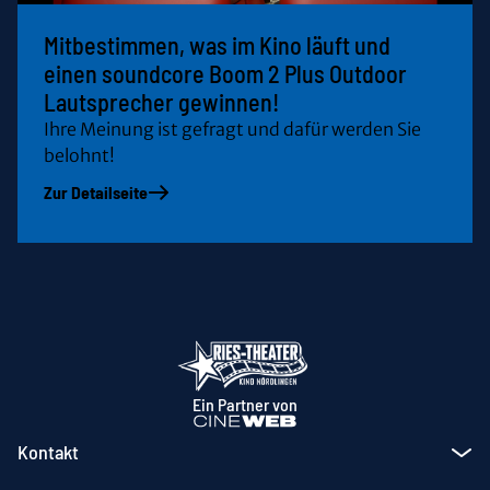
Mitbestimmen, was im Kino läuft und
einen soundcore Boom 2 Plus Outdoor
Lautsprecher gewinnen!
Ihre Meinung ist gefragt und dafür werden Sie
belohnt!
Zur Detailseite
Ein Partner von
Kontakt