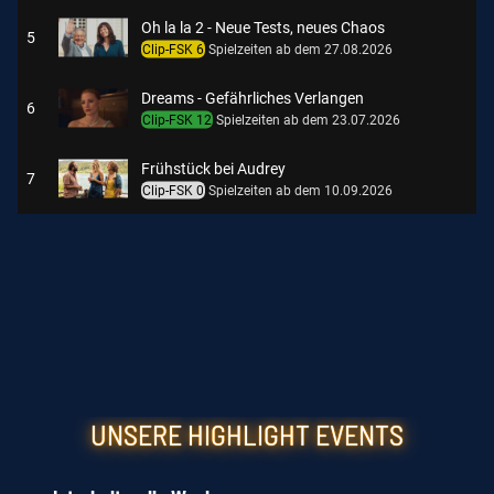
Oh la la 2 - Neue Tests, neues Chaos
5
Clip-FSK 6
Spielzeiten ab dem 27.08.2026
Dreams - Gefährliches Verlangen
6
Clip-FSK 12
Spielzeiten ab dem 23.07.2026
Frühstück bei Audrey
7
Clip-FSK 0
Spielzeiten ab dem 10.09.2026
Driveways
8
Clip-FSK 0
Spielzeiten ab dem 17.12.2020
Memory
9
Clip-FSK 16
Spielzeiten ab dem 03.10.2024
Der verlorene Mann
10
Clip-FSK 0
Spielzeiten ab dem 07.05.2026
UNSERE HIGHLIGHT EVENTS
Die Möllner Briefe
11
Spielzeiten ab dem 25.09.2025